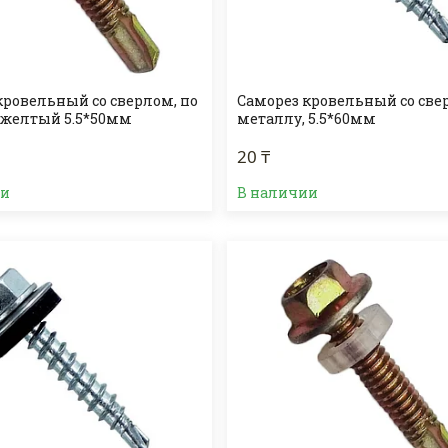
кровельный со сверлом, по
Саморез кровельный со све
 желтый 5.5*50мм
металлу, 5.5*60мм
20 ₸
ии
В наличии