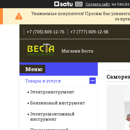
Создать сайт
на Satu.kz
Уважаемые покупатели! Просим Вас узнавать
за вре
+7 (705) 809-12-76
+7 (777) 809-12-98
Магазин Веста
Саморе
Товары и услуги
Электроинструмент
Бензиновый инструмент
Электромонтажный
инструмент