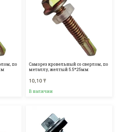
рлом, по
Саморез кровельный со сверлом, по
мм
металлу, желтый 5.5*25мм
10,10 ₸
В наличии