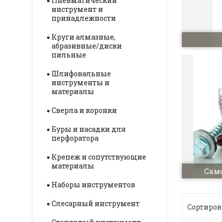
Пневматический
инструмент и
принадлежности
Круги алмазные,
абразивные/диски
пильные
Шлифовальные
инструменты и
материалы
Сверла и коронки
Буры и насадки для
перфоратора
Крепеж и сопутствующие
материалы
Само
Наборы инструментов
Слесарный инструмент