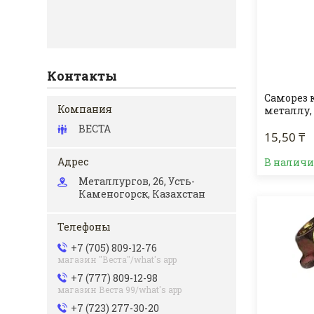
Контакты
Саморез 
металлу,
ВЕСТА
15,50 ₸
В налич
Металлургов, 26, Усть-
Каменогорск, Казахстан
+7 (705) 809-12-76
магазин "Веста"/what's app
+7 (777) 809-12-98
магазин Веста 99/what's app
+7 (723) 277-30-20