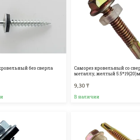
кровельный без сверла
Саморез кровельный со све
металлу, желтый 5.5*19(20)
9,30 ₸
ии
В наличии