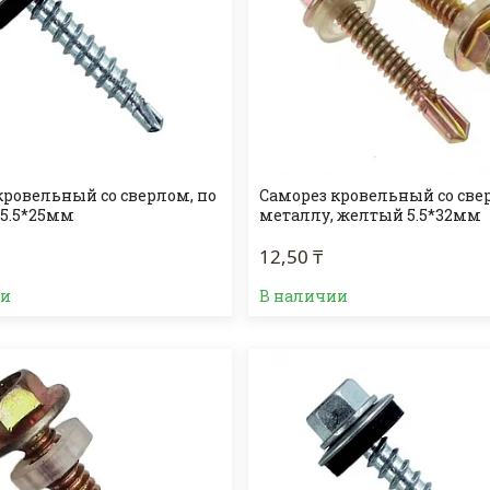
кровельный со сверлом, по
Саморез кровельный со све
 5.5*25мм
металлу, желтый 5.5*32мм
12,50 ₸
ии
В наличии