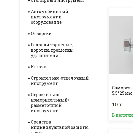
Столярный инструмент
Автомобильный
инструмент и
оборудование
Отвертки
Головки торцевые,
воротки, трещотки,
удлинители
Ключи
Строительно-отделочный
инструмент
Саморез 
5.5*25мм
Строительно
измерительный/
10 ₸
разметочный
инструмент
В налич
Средства
индивидуальной защиты
труда