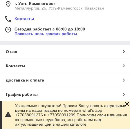
г. Усть-Каменогорск
Металлургов, 26, Усть-Каменогорск, Казахстан
Контакты
Сегодня работает с 08:00 до 18:00
Показать весь график работы
О нас
Контакты
Доставка и оплата
График работы
Уважаемые покупатели! Просим Вас узнавать актуальные
Полная версия сайта
цены на наши товары по номерам what's app
+77058091276 и +77058091299 Приносим свои извинения
за временные неудобства, мы работаем над
Сайт создан на маркетплейсе
Satu.kz
актуализацией цен в нашем каталоге.