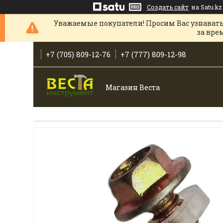
Создать сайт
на Satu.kz
Уважаемые покупатели! Просим Вас узнавать
за вре
+7 (705) 809-12-76
+7 (777) 809-12-98
Магазин Веста