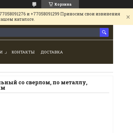
Корзина
77058091276 и +77058091299 Приносим свои извинения
нашем каталоге.
И
КОНТАКТЫ
ДОСТАВКА
ьный со сверлом, по металлу,
мм