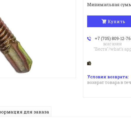
Минимальная сумма з
Купить
+7 (705) 809-12-76
магазин
"Веста"/what's ap
возврат товара в те
ормация для заказа