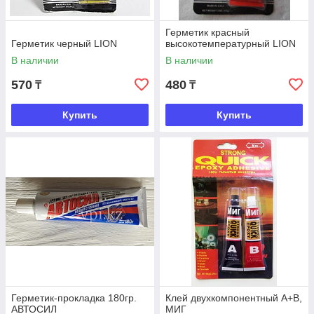
Герметик красный
Герметик черный LION
высокотемпературный LION
В наличии
В наличии
570
480
₸
₸
Купить
Купить
Герметик-прокладка 180гр.
Клей двухкомпонентный А+В,
АВТОСИЛ
МИГ