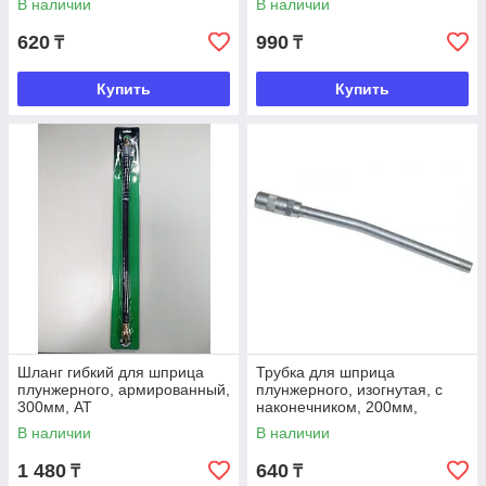
В наличии
В наличии
620
990
₸
₸
Купить
Купить
Шланг гибкий для шприца
Трубка для шприца
плунжерного, армированный,
плунжерного, изогнутая, с
300мм, АТ
наконечником, 200мм,
TopАвто
В наличии
В наличии
1 480
640
₸
₸