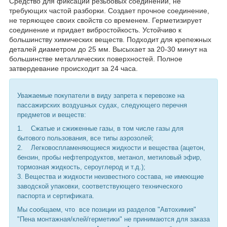
Средство для фиксации резьбовых соединений, не
требующих частой разборки. Создает прочное соединение,
не теряющее своих свойств со временем. Герметизирует
соединение и придает вибростойкость. Устойчиво к
большинству химических веществ. Подходит для крепежных
деталей диаметром до 25 мм. Высыхает за 20-30 минут на
большинстве металлических поверхностей. Полное
затвердевание происходит за 24 часа.
Уважаемые покупатели в виду запрета к перевозке на
пассажирских воздушных судах, следующего перечня
предметов и веществ:
1. Сжатые и сжиженные газы, в том числе газы для
бытового пользования, все типы аэрозолей;
2. Легковоспламеняющиеся жидкости и вещества (ацетон,
бензин, пробы нефтепродуктов, метанол, метиловый эфир,
тормозная жидкость, сероуглерод и т.д.);
3. Вещества и жидкости неизвестного состава, не имеющие
заводской упаковки, соответствующего технического
паспорта и сертификата.
Мы сообщаем, что все позиции из разделов "Автохимия"
"Пена монтажная/клей/герметики" не принимаются для заказа