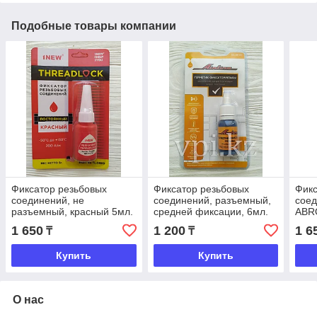
Подобные товары компании
Фиксатор резьбовых
Фиксатор резьбовых
Фикс
соединений, не
соединений, разъемный,
соед
разъемный, красный 5мл.
средней фиксации, 6мл.
АВR
Airline
1 650
1 200
1 6
₸
₸
Купить
Купить
О нас