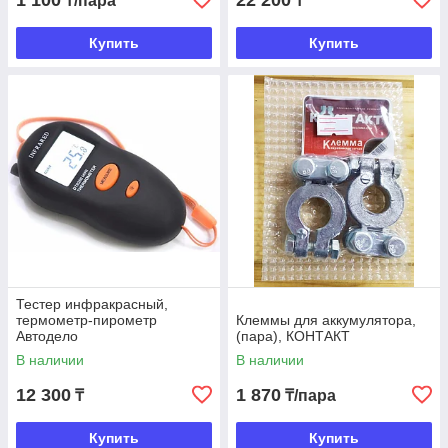
1 100
22 200
₸/пара
₸
Купить
Купить
Тестер инфракрасный,
термометр-пирометр
Клеммы для аккумулятора,
Автодело
(пара), КОНТАКТ
В наличии
В наличии
12 300
1 870
₸
₸/пара
Купить
Купить