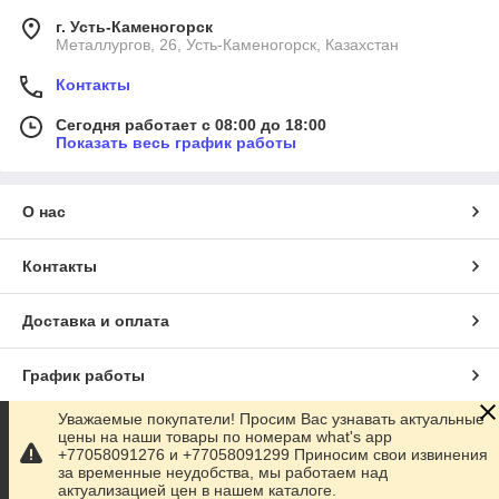
г. Усть-Каменогорск
Металлургов, 26, Усть-Каменогорск, Казахстан
Контакты
Сегодня работает с 08:00 до 18:00
Показать весь график работы
О нас
Контакты
Доставка и оплата
График работы
Уважаемые покупатели! Просим Вас узнавать актуальные
Полная версия сайта
цены на наши товары по номерам what's app
+77058091276 и +77058091299 Приносим свои извинения
за временные неудобства, мы работаем над
Сайт создан на маркетплейсе
Satu.kz
актуализацией цен в нашем каталоге.