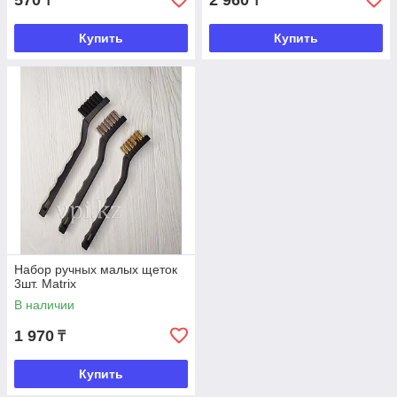
570
2 960
₸
₸
Купить
Купить
Набор ручных малых щеток
3шт. Matrix
В наличии
1 970
₸
Купить