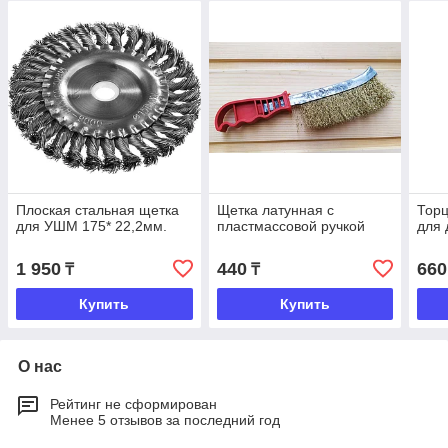
Плоская стальная щетка
Щетка латунная с
Торц
для УШМ 175* 22,2мм.
пластмассовой ручкой
для 
1 950
440
660
₸
₸
Купить
Купить
О нас
Рейтинг не сформирован
Менее 5 отзывов за последний год