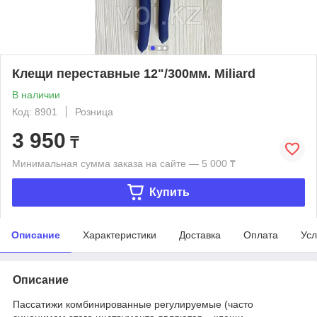
Клещи переставные 12"/300мм. Miliard
В наличии
Код: 8901
Розница
3 950
₸
Минимальная сумма заказа на сайте — 5 000 ₸
Купить
Описание
Характеристики
Доставка
Оплата
Усл
Описание
Пассатижи комбинированные регулируемые (часто