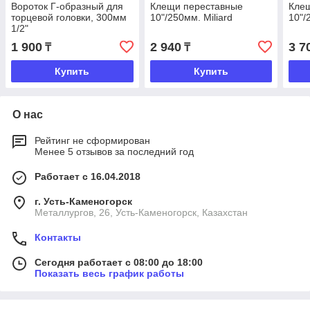
Bороток Г-образный для
Клещи переставные
Кле
торцевой головки, 300мм
10"/250мм. Miliard
10"/
1/2"
1 900
2 940
3 7
₸
₸
Купить
Купить
О нас
Рейтинг не сформирован
Менее 5 отзывов за последний год
Работает с 16.04.2018
г. Усть-Каменогорск
Металлургов, 26, Усть-Каменогорск, Казахстан
Контакты
Сегодня работает с 08:00 до 18:00
Показать весь график работы