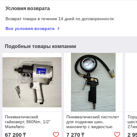
Условия возврата
Возврат товара в течение 14 дней по договоренности
Все условия возврата
Подобные товары компании
Пневматический
Пневматический пистолет
Торц
гайковерт, 860Nm, 1/2"
для подкачки шин,
шест
МаякАвто
манометр с жидкостью
27мм
М031, МаякАвто
67 200
7 270
2 9
₸
₸