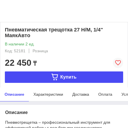
Пневматическая трещотка 27 Н/М, 1/4"
МаякАвто
В наличии 2 ед.
Код: 52181
Розница
22 450
₸
Купить
Описание
Характеристики
Доставка
Оплата
Усл
Описание
Пневмотрещетка – профессиональный инструмент для
эффективной работы с резьбовыми соединениями,