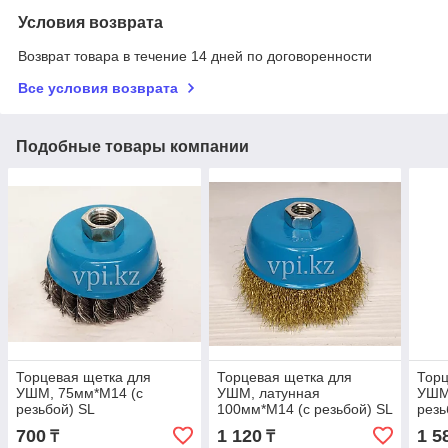
Условия возврата
Возврат товара в течение 14 дней по договоренности
Все условия возврата
Подобные товары компании
Торцевая щетка для
Торцевая щетка для
Торц
УШМ, 75мм*М14 (с
УШМ, латунная
УШМ
резьбой) SL
100мм*М14 (с резьбой) SL
резь
700
1 120
1 5
₸
₸