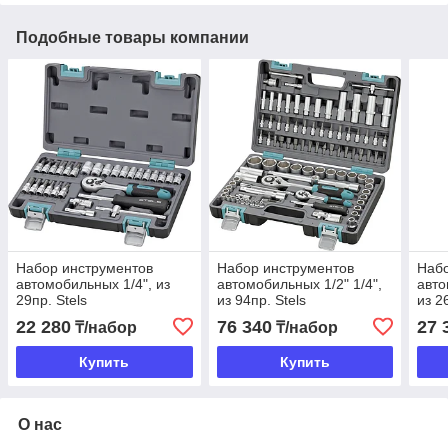
Подобные товары компании
Набор инструментов
Набор инструментов
Набо
автомобильных 1/4", из
автомобильных 1/2" 1/4",
авто
29пр. Stels
из 94пр. Stels
из 2
(Нов
22 280
76 340
27 
₸/набор
₸/набор
Купить
Купить
О нас