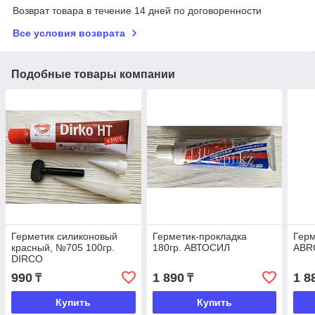
Возврат товара в течение 14 дней по договоренности
Все условия возврата
Подобные товары компании
Герметик силиконовый
Герметик-прокладка
Герм
красный, №705 100гр.
180гр. АВТОСИЛ
АВR
DIRCО
990
1 890
1 8
₸
₸
Купить
Купить