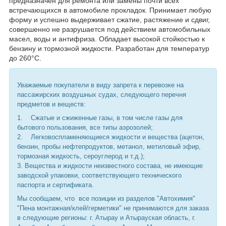
предназначен для ремонта или замены почти всех
встречающихся в автомобиле прокладок. Принимает любую
форму и успешно выдерживает сжатие, растяжение и сдвиг,
совершенно не разрушается под действием автомобильных
масел, воды и антифриза. Обладает высокой стойкостью к
бензину и тормозной жидкости. Разработан для температур
до 260°С.
Уважаемые покупатели в виду запрета к перевозке на
пассажирских воздушных судах, следующего перечня
предметов и веществ:
1. Сжатые и сжиженные газы, в том числе газы для
бытового пользования, все типы аэрозолей;
2. Легковоспламеняющиеся жидкости и вещества (ацетон,
бензин, пробы нефтепродуктов, метанол, метиловый эфир,
тормозная жидкость, сероуглерод и т.д.);
3. Вещества и жидкости неизвестного состава, не имеющие
заводской упаковки, соответствующего технического
паспорта и сертификата.
Мы сообщаем, что все позиции из разделов "Автохимия"
"Пена монтажная/клей/герметики" не принимаются для заказа
в следующие регионы: г. Атырау и Атырауская область, г.