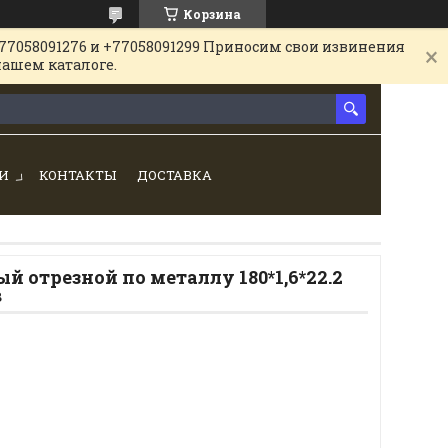
Корзина
77058091276 и +77058091299 Приносим свои извинения
нашем каталоге.
И
КОНТАКТЫ
ДОСТАВКА
й отрезной по металлу 180*1,6*22.2
в