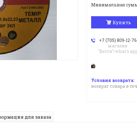
Минимальная сумма з
Купить
+7 (705) 809-12-76
магазин
"Веста"/what's ap
возврат товара в те
ормация для заказа