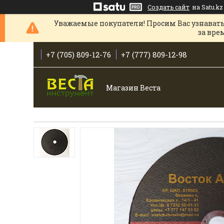
Создать сайт
на Satu.kz
Уважаемые покупатели! Просим Вас узнавать
за вре
+7 (705) 809-12-76
+7 (777) 809-12-98
Магазин Веста