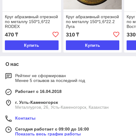
Круг абразивный отрезной
Круг абразивный отрезной
Круг
по металлу 150*1,6*22
по металлу 150*1,6*22.2
по м
RODEX
Луга
Вост
470
310
330
₸
₸
Купить
Купить
О нас
Рейтинг не сформирован
Менее 5 отзывов за последний год
Работает с 16.04.2018
г. Усть-Каменогорск
Металлургов, 26, Усть-Каменогорск, Казахстан
Контакты
Сегодня работает с 09:00 до 16:00
Показать весь график работы