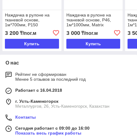
Наждачка в рулоне на
Наждачка в рулоне на
Нажд
тканевой основе,
тканевой основе, P46,
ткан
1м*700мм, Р150
1м*1000мм, Matrix
1м*
3 200
3 000
3 5
₸/пог.м
₸/пог.м
Купить
Купить
О нас
Рейтинг не сформирован
Менее 5 отзывов за последний год
Работает с 16.04.2018
г. Усть-Каменогорск
Металлургов, 26, Усть-Каменогорск, Казахстан
Контакты
Сегодня работает с 09:00 до 16:00
Показать весь график работы