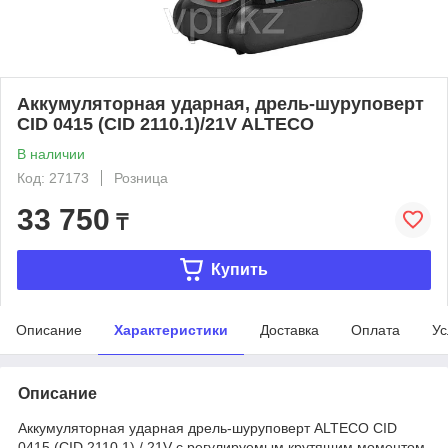
Аккумуляторная ударная, дрель-шуруповерт
СID 0415 (СID 2110.1)/21V ALTECO
В наличии
Код: 27173
Розница
33 750
₸
Купить
Описание
Характеристики
Доставка
Оплата
Ус
Описание
Аккумуляторная ударная дрель-шуруповерт ALTECO CID
0415 (CID 2110.1) / 21V с регулируемым крутящим моментом,