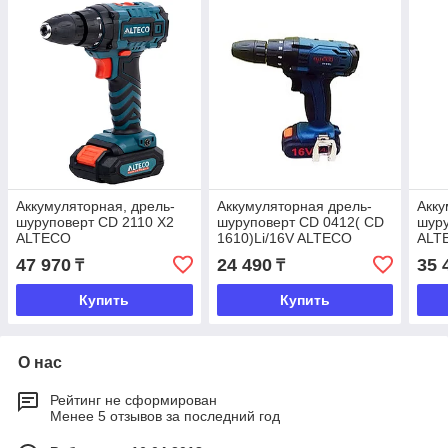
Аккумуляторная, дрель-
Аккумуляторная дрель-
Акку
шуруповерт CD 2110 X2
шуруповерт СD 0412( СD
шуру
ALTECO
1610)Li/16V ALTECO
ALT
Standard
47 970
24 490
35 
₸
₸
Купить
Купить
О нас
Рейтинг не сформирован
Менее 5 отзывов за последний год