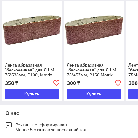
Лента абразивная
Лента абразивная
Лент
"бесконечная" для ЛШМ
"бесконечная" для ЛШМ
"бес
75*533мм, Р100, Matrix
75*457мм, Р150 Matrix
75*4
350
300
300
₸
₸
Купить
Купить
О нас
Рейтинг не сформирован
Менее 5 отзывов за последний год