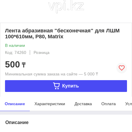
Лента абразивная "бесконечная" для ЛШМ
100*610мм, Р80, Matrix
В наличии
Код: 74260
Розница
500
₸
Минимальная сумма заказа на сайте — 5 000 ₸
Купить
Описание
Характеристики
Доставка
Оплата
Усл
Описание