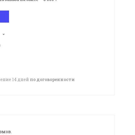
p
чение 14 дней
по договоренности
змов.