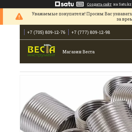
Создать сайт
на Satu.kz
Уважаемые покупатели! Просим Вас узнавать
за вре
+7 (705) 809-12-76
+7 (777) 809-12-98
Магазин Веста