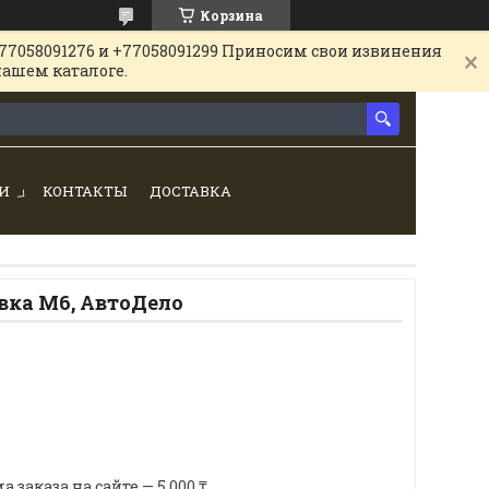
Корзина
77058091276 и +77058091299 Приносим свои извинения
нашем каталоге.
И
КОНТАКТЫ
ДОСТАВКА
вка М6, АвтоДело
аказа на сайте — 5 000 ₸