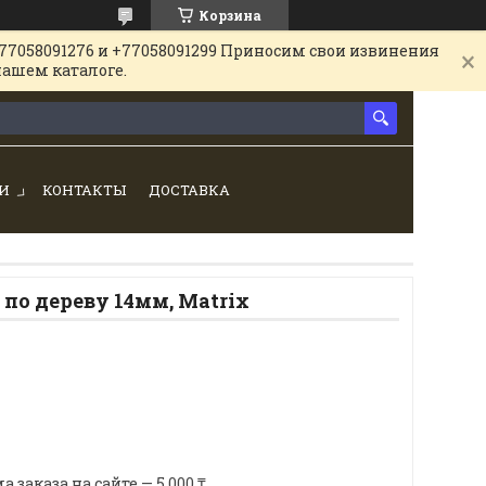
Корзина
77058091276 и +77058091299 Приносим свои извинения
нашем каталоге.
И
КОНТАКТЫ
ДОСТАВКА
 по дереву 14мм, Matrix
аказа на сайте — 5 000 ₸