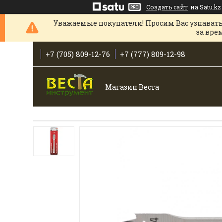
Создать сайт
на Satu.kz
Уважаемые покупатели! Просим Вас узнавать
за вре
+7 (705) 809-12-76
+7 (777) 809-12-98
Магазин Веста