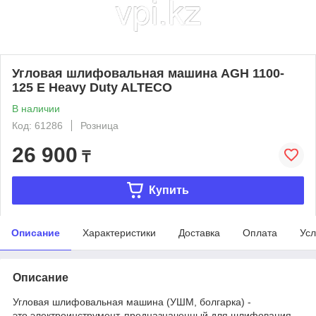
Угловая шлифовальная машина AGH 1100-
125 E Heavy Duty ALTECO
В наличии
Код: 61286
Розница
26 900
₸
Купить
Описание
Характеристики
Доставка
Оплата
Усл
Описание
Угловая шлифовальная машина (УШМ, болгарка) -
это электроинструмент, предназначенный для шлифования