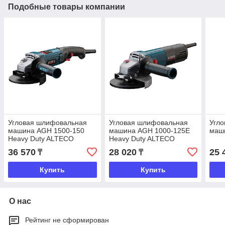
Подобные товары компании
Угловая шлифовальная
Угловая шлифовальная
Угл
машина AGH 1500-150
машина AGH 1000-125E
маш
Heavy Duty ALTECO
Heavy Duty ALTECO
36 570
28 020
25 
₸
₸
Купить
Купить
О нас
Рейтинг не сформирован