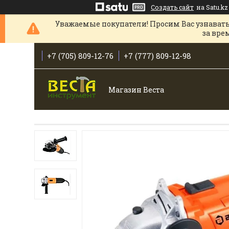
Создать сайт
на Satu.kz
Уважаемые покупатели! Просим Вас узнавать
за вре
+7 (705) 809-12-76
+7 (777) 809-12-98
Магазин Веста