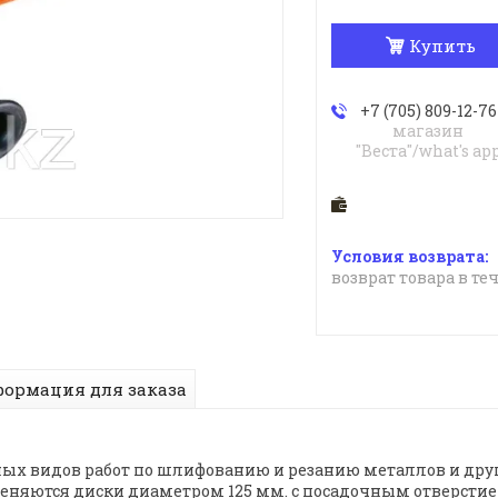
Купить
+7 (705) 809-12-76
магазин
"Веста"/what's ap
возврат товара в те
ормация для заказа
х видов работ по шлифованию и резанию металлов и дру
еняются диски диаметром 125 мм. с посадочным отверстием