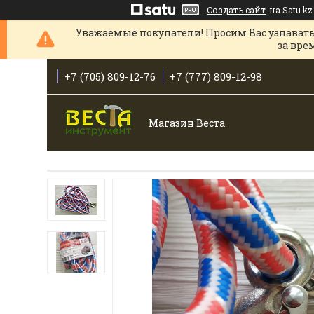
Создать сайт
на Satu.kz
Уважаемые покупатели! Просим Вас узнавать
за вре
+7 (705) 809-12-76
+7 (777) 809-12-98
Магазин Веста