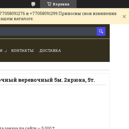
Корзина
77058091276 и +77058091299 Приносим свои извинения
нашем каталоге.
И
КОНТАКТЫ
ДОСТАВКА
чный веревочный 5м. 2крюка, 5т.
аказа на сайте — 5 000 ₸