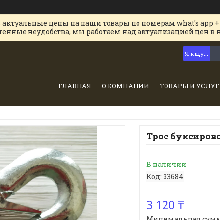
 актуальные цены на наши товары по номерам what's app +
менные неудобства, мы работаем над актуализацией цен в 
ГЛАВНАЯ
О КОМПАНИИ
ТОВАРЫ И УСЛУГ
Трос буксирово
В наличии
Код:
33684
3 120 ₸
Минимальная сумма з