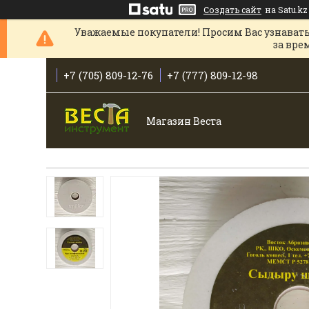
Создать сайт
на Satu.kz
Уважаемые покупатели! Просим Вас узнавать
за вре
+7 (705) 809-12-76
+7 (777) 809-12-98
Магазин Веста