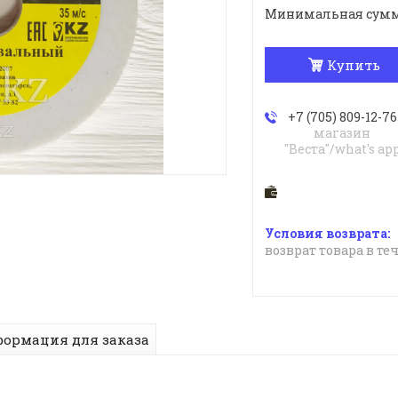
Минимальная сумма з
Купить
+7 (705) 809-12-76
магазин
"Веста"/what's ap
возврат товара в те
ормация для заказа