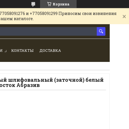
Корзина
77058091276 и +77058091299 Приносим свои извинения
нашем каталоге.
И
КОНТАКТЫ
ДОСТАВКА
ый шлифовальный (заточной) белый
 Восток Абразив