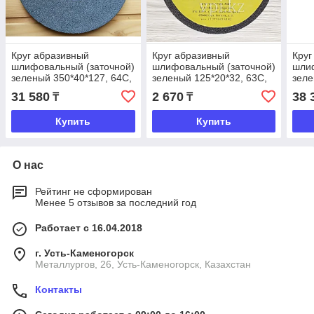
Круг абразивный
Круг абразивный
Круг
шлифовальный (заточной)
шлифовальный (заточной)
шлиф
зеленый 350*40*127, 64C,
зеленый 125*20*32, 63C,
зеле
СМ Восток Абразив
Восток Абразив
Вост
31 580
2 670
38 
₸
₸
Купить
Купить
О нас
Рейтинг не сформирован
Менее 5 отзывов за последний год
Работает с 16.04.2018
г. Усть-Каменогорск
Металлургов, 26, Усть-Каменогорск, Казахстан
Контакты