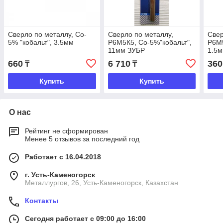
Сверло по металлу, Co-
Сверло по металлу,
Свер
5% "кобальт", 3.5мм
Р6М5К5, Co-5%"кобальт",
Р6М5
11мм ЗУБР
1.5
660
6 710
360
₸
₸
Купить
Купить
О нас
Рейтинг не сформирован
Менее 5 отзывов за последний год
Работает с 16.04.2018
г. Усть-Каменогорск
Металлургов, 26, Усть-Каменогорск, Казахстан
Контакты
Сегодня работает с 09:00 до 16:00