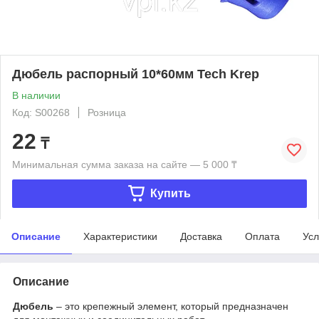
Дюбель распорный 10*60мм Tech Krep
В наличии
Код: S00268
Розница
22
₸
Минимальная сумма заказа на сайте — 5 000 ₸
Купить
Описание
Характеристики
Доставка
Оплата
Усл
Описание
Дюбель
– это крепежный элемент, который предназначен