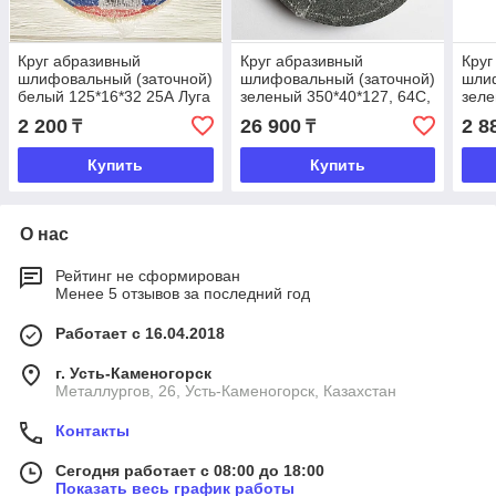
Круг абразивный
Круг абразивный
Круг
шлифовальный (заточной)
шлифовальный (заточной)
шлиф
белый 125*16*32 25А Луга
зеленый 350*40*127, 64С,
зеле
F60 K-L (25H) Луга
F60 
2 200
26 900
2 8
₸
₸
Купить
Купить
О нас
Рейтинг не сформирован
Менее 5 отзывов за последний год
Работает с 16.04.2018
г. Усть-Каменогорск
Металлургов, 26, Усть-Каменогорск, Казахстан
Контакты
Сегодня работает с 08:00 до 18:00
Показать весь график работы