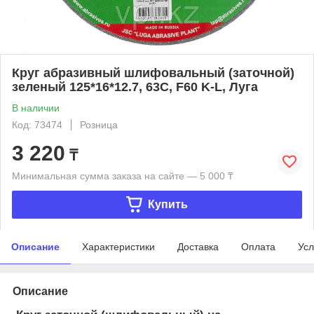
Круг абразивный шлифовальный (заточной)
зеленый 125*16*12.7, 63C, F60 K-L, Луга
В наличии
Код: 73474
Розница
3 220
₸
Минимальная сумма заказа на сайте — 5 000 ₸
Купить
Описание
Характеристики
Доставка
Оплата
Усл
Описание