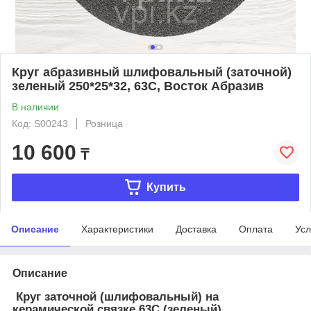
Круг абразивный шлифовальный (заточной)
зеленый 250*25*32, 63C, Восток Абразив
В наличии
Код: S00243
Розница
10 600
₸
Купить
Описание
Характеристики
Доставка
Оплата
Усл
Описание
Круг заточной (шлифовальный) на
керамической связке 63С (зеленый),