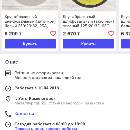
Круг абразивный
Круг абразивный
Круг
шлифовальный (заточной)
шлифовальный (заточной)
шлиф
белый 250*20*32, 25А,
зеленый 125*20*32, 63C,
белы
Восток Абразив
Восток Абразив
Вост
6 200
2 670
6 3
₸
₸
Купить
Купить
О нас
Рейтинг не сформирован
Менее 5 отзывов за последний год
Работает с 16.04.2018
г. Усть-Каменогорск
Металлургов, 26, Усть-Каменогорск, Казахстан
Контакты
Сегодня работает с 08:00 до 18:00
Показать весь график работы