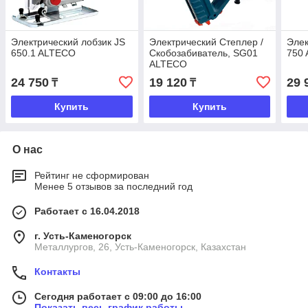
Электрический лобзик JS
Электрический Степлер /
Элек
650.1 ALTECO
Скобозабиватель, SG01
750
ALTECO
24 750
19 120
29 
₸
₸
Купить
Купить
О нас
Рейтинг не сформирован
Менее 5 отзывов за последний год
Работает с 16.04.2018
г. Усть-Каменогорск
Металлургов, 26, Усть-Каменогорск, Казахстан
Контакты
Сегодня работает с 09:00 до 16:00
Показать весь график работы