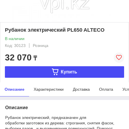
Рубанок электрический PL650 ALTECO
В наличии
Код: 30123
Розница
32 070
₸
Купить
Описание
Характеристики
Доставка
Оплата
Усл
Описание
Рубанок электрический, предназначен для
обработки заготовок из дерева: строгания, снятия фасок,
выборки пазов , и выравнивания поверхностей. Поворот