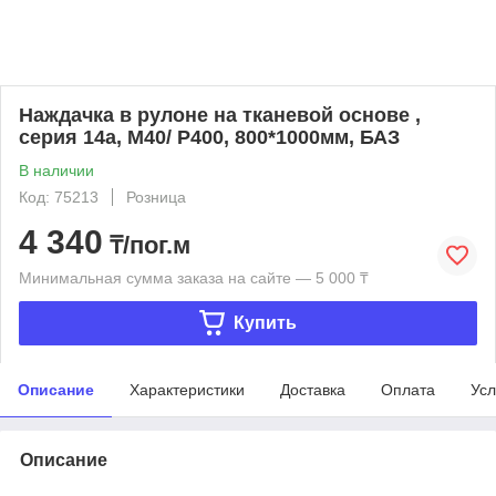
Наждачка в рулоне на тканевой основе ,
серия 14а, М40/ P400, 800*1000мм, БАЗ
В наличии
Код: 75213
Розница
4 340
₸/пог.м
Минимальная сумма заказа на сайте — 5 000 ₸
Купить
Описание
Характеристики
Доставка
Оплата
Усл
Описание