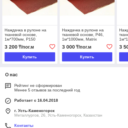
Наждачка в рулоне на
Наждачка в рулоне на
Нажд
тканевой основе,
тканевой основе, P46,
ткан
1м*700мм, Р150
1м*1000мм, Matrix
1м*
3 200
3 000
3 5
₸/пог.м
₸/пог.м
Купить
Купить
О нас
Рейтинг не сформирован
Менее 5 отзывов за последний год
Работает с 16.04.2018
г. Усть-Каменогорск
Металлургов, 26, Усть-Каменогорск, Казахстан
Контакты