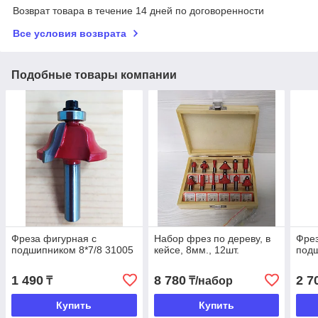
Возврат товара в течение 14 дней по договоренности
Все условия возврата
Подобные товары компании
Фреза фигурная с
Набор фрез по дереву, в
Фрез
подшипником 8*7/8 31005
кейсе, 8мм., 12шт.
подш
1 490
8 780
2 7
₸
₸/набор
Купить
Купить