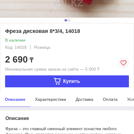
Фреза дисковая 8*3/4, 14018
В наличии
Код: 14018
Розница
2 690
₸
Минимальная сумма заказа на сайте — 5 000 ₸
Купить
Описание
Характеристики
Доставка
Оплата
Усл
Описание
Фреза – это главный сменный элемент оснастки любого