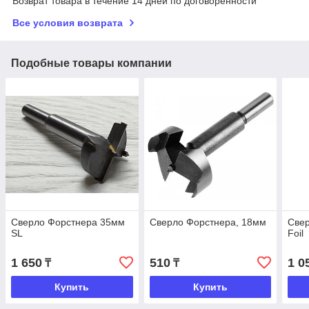
Возврат товара в течение 14 дней по договоренности
Все условия возврата
Подобные товары компании
Сверло Форстнера 35мм
Сверло Форстнера, 18мм
Све
SL
Foil
1 650
510
1 0
₸
₸
Купить
Купить