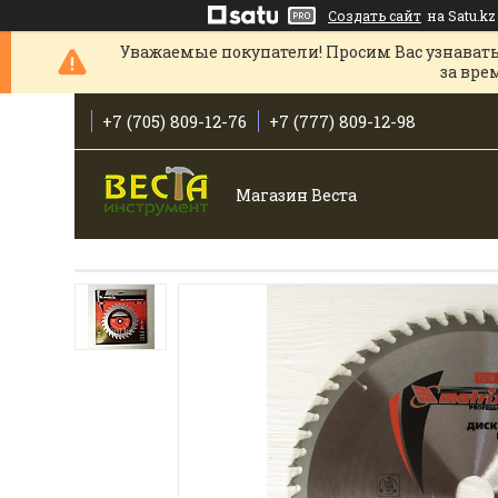
Создать сайт
на Satu.kz
Уважаемые покупатели! Просим Вас узнавать
за вре
+7 (705) 809-12-76
+7 (777) 809-12-98
Магазин Веста