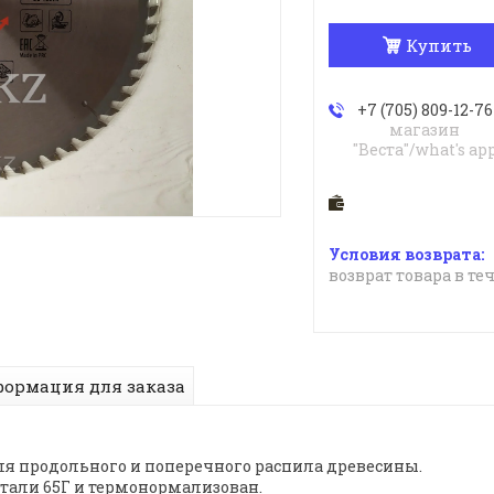
Купить
+7 (705) 809-12-76
магазин
"Веста"/what's ap
возврат товара в те
ормация для заказа
ля продольного и поперечного распила древесины.
стали 65Г и термонормализован.