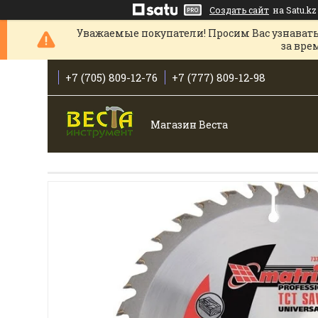
Создать сайт
на Satu.kz
Уважаемые покупатели! Просим Вас узнавать
за вре
+7 (705) 809-12-76
+7 (777) 809-12-98
Магазин Веста