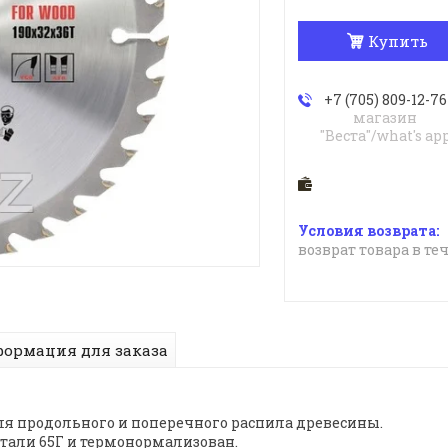
Купить
+7 (705) 809-12-76
магазин
"Веста"/what's ap
возврат товара в те
ормация для заказа
ля продольного и поперечного распила древесины.
стали 65Г и термонормализован.