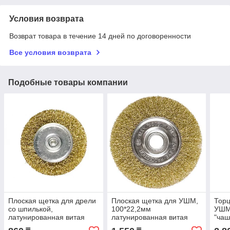
Условия возврата
Возврат товара в течение 14 дней по договоренности
Все условия возврата
Подобные товары компании
Плоская щетка для дрели
Плоская щетка для УШМ,
Торц
со шпилькой,
100*22,2мм
УШМ
латунированная витая
латунированная витая
"чаш
проволока, 50мм. Matrix
проволока Matrix
вита