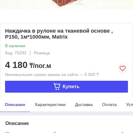
Наждачка в рулоне на тканевой основе ,
P150, 1м*1000мм, Matrix
В наличии
Код: 75293
Розница
4 180
₸/пог.м
Минимальная сумма заказа на сайте — 5 000 ₸
Купить
Описание
Характеристики
Доставка
Оплата
Усл
Описание