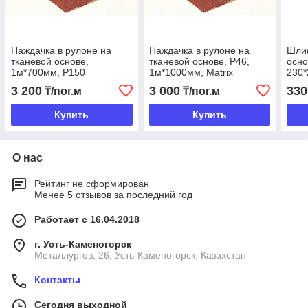
Наждачка в рулоне на
Наждачка в рулоне на
Шлиф
тканевой основе,
тканевой основе, P46,
осно
1м*700мм, Р150
1м*1000мм, Matrix
230*
3 200
3 000
330
₸/пог.м
₸/пог.м
Купить
Купить
О нас
Рейтинг не сформирован
Менее 5 отзывов за последний год
Работает с 16.04.2018
г. Усть-Каменогорск
Металлургов, 26, Усть-Каменогорск, Казахстан
Контакты
Сегодня выходной