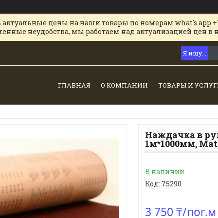
 актуальные цены на наши товары по номерам what's app +
менные неудобства, мы работаем над актуализацией цен в 
ГЛАВНАЯ
О КОМПАНИИ
ТОВАРЫ И УСЛУГ
Наждачка в рул
1м*1000мм, Mat
В наличии
Код:
75290
3 750 ₸/пог.м