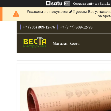
Создать сайт
на Satu.kz
Уважаемые покупатели! Просим Вас узнавать
за вре
+7 (705) 809-12-76
+7 (777) 809-12-98
Магазин Веста