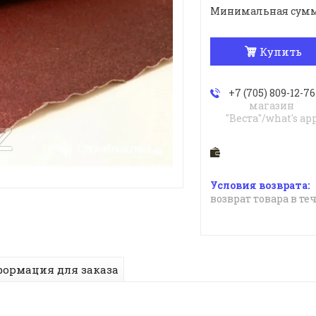
Минимальная сумма з
Купить
+7 (705) 809-12-76
магазин
"Веста"/what's ap
возврат товара в те
ормация для заказа