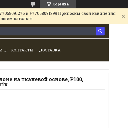
Корзина
77058091276 и +77058091299 Приносим свои извинения
нашем каталоге.
И
КОНТАКТЫ
ДОСТАВКА
оне на тканевой основе, P100,
rix