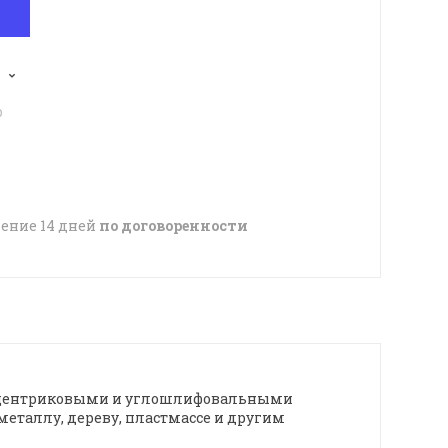
p
чение 14 дней
по договоренности
 эксцентриковыми и углошлифовальными
еталлу, дереву, пластмассе и другим