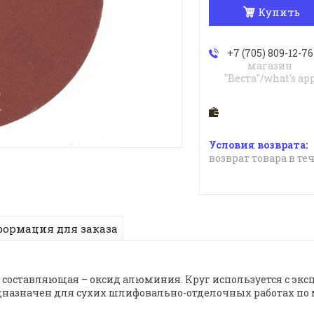
Купить
+7 (705) 809-12-76
магазин
"Веста"/what's ap
возврат товара в те
ормация для заказа
ая составляющая – оксид алюминия. Круг используется с
азначен для сухих шлифовально-отделочных работах по м