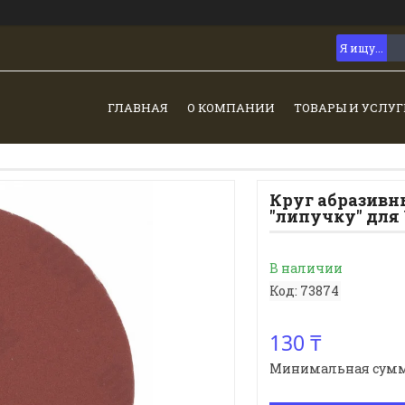
ГЛАВНАЯ
О КОМПАНИИ
ТОВАРЫ И УСЛУГ
Круг абразивн
"липучку" для 
В наличии
Код:
73874
130 ₸
Минимальная сумма з