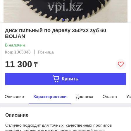
Диск пильный по дереву 350*32 зуб 60
BOLIAN
В наличии
Код: 1003343
Розница
11 300
₸
Купить
Описание
Характеристики
Доставка
Оплата
Ус
Описание
Отлично подходит для точных, качественных пропилов
фанеры, столярных плит и щитов, паркетной доски,