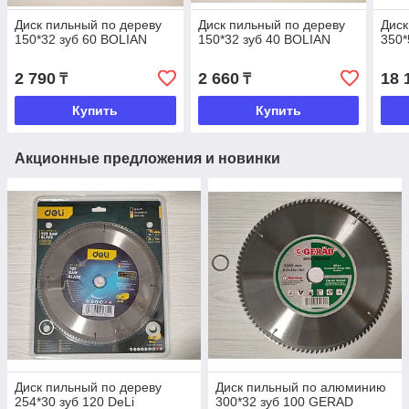
Диск пильный по дереву
Диск пильный по дереву
Диск
150*32 зуб 60 BOLIAN
150*32 зуб 40 BOLIAN
350*
2 790
2 660
18 
₸
₸
Купить
Купить
Акционные предложения и новинки
Диск пильный по дереву
Диск пильный по алюминию
254*30 зуб 120 DeLi
300*32 зуб 100 GERAD