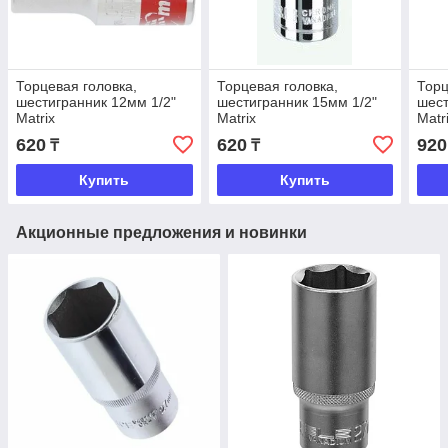
Торцевая головка,
Торцевая головка,
Торц
шестигранник 12мм 1/2"
шестигранник 15мм 1/2"
шест
Matrix
Matrix
Matr
620
620
920
₸
₸
Купить
Купить
Акционные предложения и новинки