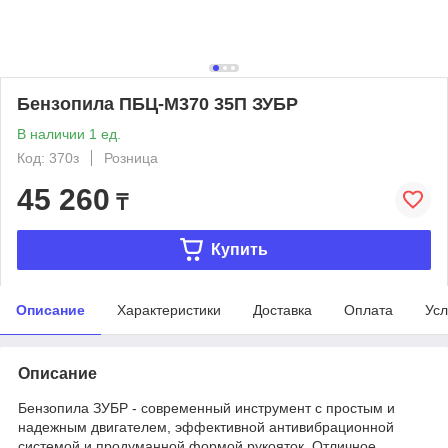
Бензопила ПБЦ-М370 35П ЗУБР
В наличии 1 ед.
Код: 370з
Розница
45 260
₸
Купить
Описание
Характеристики
Доставка
Оплата
Усл
Описание
Бензопила ЗУБР - современный инструмент с простым и
надежным двигателем, эффективной антивибрационной
системой и продуманной формой рукояток. Отличное