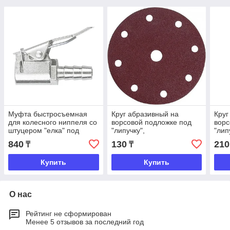
Муфта быстросъемная
Круг абразивный на
Круг
для колесного ниппеля со
ворсовой подложке под
ворс
штуцером "елка" под
"липучку",
"лип
шланг 8 мм, STELS
перфорированный для
пер
840
130
210
₸
₸
ОШМ,125мм, Р80, Matrix
ОШМ,
Купить
Купить
О нас
Рейтинг не сформирован
Менее 5 отзывов за последний год