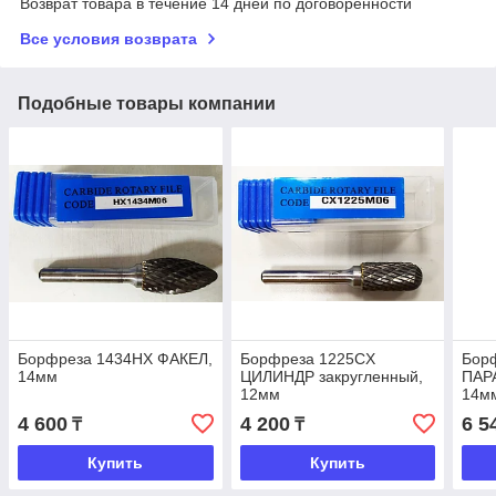
Возврат товара в течение 14 дней по договоренности
Все условия возврата
Подобные товары компании
Борфреза 1434HX ФАКЕЛ,
Борфреза 1225CX
Бор
14мм
ЦИЛИНДР закругленный,
ПАР
12мм
14м
4 600
4 200
6 5
₸
₸
Купить
Купить