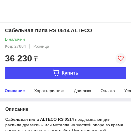
Сабельная пила RS 0514 ALTECO
В наличии
Код: 27884
Розница
36 230
₸
Купить
Описание
Характеристики
Доставка
Оплата
Усл
Описание
Сабельная пила ALTECO RS 0514
предназначен для
распила древесины или металла на жесткой опоре во время
ремонтных и строительных работ. Пригоден данный