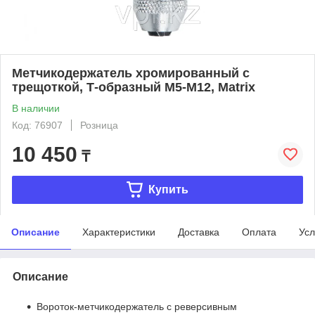
Метчикодержатель хромированный с
трещоткой, Т-образный М5-М12, Matrix
В наличии
Код: 76907
Розница
10 450
₸
Купить
Описание
Характеристики
Доставка
Оплата
Усл
Описание
Вороток-метчикодержатель с реверсивным