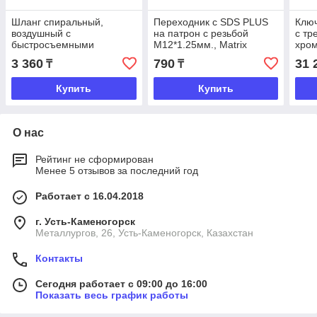
Шланг спиральный,
Переходник с SDS PLUS
Клю
воздушный с
на патрон с резьбой
с тр
быстросъемными
М12*1.25мм., Matrix
хром
соединениями, ⌀8мм. 5м.
Master
210Н
3 360
790
31 
₸
₸
18бар. Matrix
Купить
Купить
О нас
Рейтинг не сформирован
Менее 5 отзывов за последний год
Работает с 16.04.2018
г. Усть-Каменогорск
Металлургов, 26, Усть-Каменогорск, Казахстан
Контакты
Сегодня работает с 09:00 до 16:00
Показать весь график работы