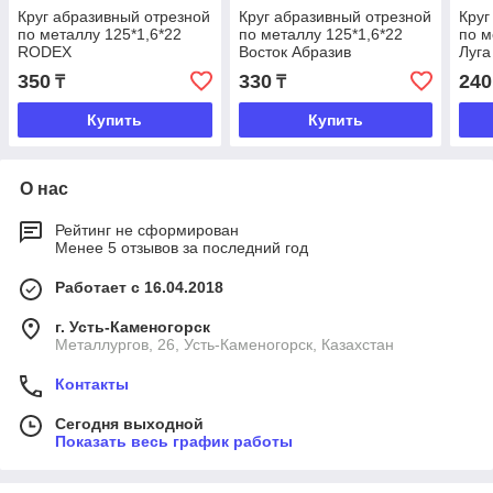
Круг абразивный отрезной
Круг абразивный отрезной
Круг
по металлу 125*1,6*22
по металлу 125*1,6*22
по м
RODEX
Восток Абразив
Луга
350
330
240
₸
₸
Купить
Купить
О нас
Рейтинг не сформирован
Менее 5 отзывов за последний год
Работает с 16.04.2018
г. Усть-Каменогорск
Металлургов, 26, Усть-Каменогорск, Казахстан
Контакты
Сегодня выходной
Показать весь график работы