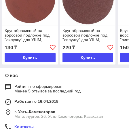
Круг абразивный на
Круг абразивный на
Круг
ворсовой подложке под
ворсовой подложке под
ворс
"липучку" для УШМ,
"липучку" для УШМ,
"лип
125мм, Р400, Matrix
150мм, Р320, Matrix
пер
130
220
150
₸
₸
ОШМ,
Купить
Купить
О нас
Рейтинг не сформирован
Менее 5 отзывов за последний год
Работает с 16.04.2018
г. Усть-Каменогорск
Металлургов, 26, Усть-Каменогорск, Казахстан
Контакты