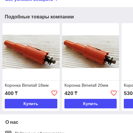
Подобные товары компании
Коронка Bimetall 18мм
Коронка Bimetall 20мм
Коро
400
420
530
₸
₸
Купить
Купить
О нас