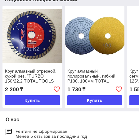
Круг алмазный отрезной,
Круг алмазный
Круг
сухой рез, "TURBO"
полировальный, гибкий
сегм
150*22.2 TOTAL TOOLS
P100, 100мм TOTAL
125
TOOLS
2 200
1 730
1 5
₸
₸
Купить
Купить
О нас
Рейтинг не сформирован
Менее 5 отзывов за последний год